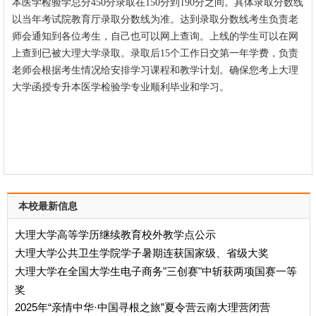
本
医学检验学
总分450分录取在150分到190分之间。具体录取分数线
以当年考试院教育厅录取分数线为准。达到录取分数线考生负责老
师会通知到各位考生，自己也可以网上查询。上线的学生可以在网
上查到已被大理大学录取。录取后15个工作日交第一年学费，负责
老师会根据考生情况给安排学习课程和教学计划。确保您考上大理
大学函授专升本
医学检验学
专业顺利毕业和学习。
本校最新信息
大理大学高等学历继续教育校外教学点公示
大理大学公共卫生学院学子暑期连获国家级、省级大奖
大理大学在全国大学生电子商务"三创赛"中斩获两项国赛一等
奖
2025年“亲情中华·中国寻根之旅”夏令营云南大理营闭营