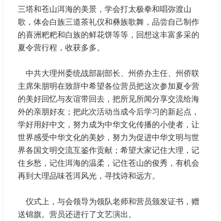
三塔和苍山洱海的美景，学会打太极拳和唱弥渡山
歌，体会白族三道茶礼仪和彝族歌舞，品尝自己制作
的喜洲粑粑和白族的鲜花饼等等，回想这丰富多采的
夏令营行程，收获多多。
中共大理州委统战部副部长、州侨办主任、州侨联
主席朱朋明在致辞中希望各位营员把这次参加夏令营
的美好回忆与友谊带回去，把所见所闻分享交流给海
外的亲朋好友；把此次活动当成今后学习的新起点，
学好用好中文，努力成为中华文化传播的小使者，让
世界感受中华文化的美妙，努力为促进中华文明与世
界各国文明交流互鉴作贡献；希望大家记住大理，记
住乡愁，记住洱海的温柔，记住苍山的俊秀，有机会
再到大理品味苍洱风光，寻找诗和远方。
仪式上，与会领导为领队老师和营员颁发证书，赠
送锦旗。营员还进行了文艺演出。