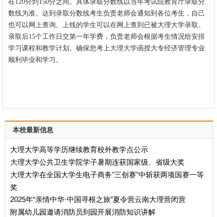
在120分到150分之间。具体录取分数线以当年考试院教育厅录取分
数线为准。达到录取分数线考生负责老师会通知到各位考生，自己
也可以网上查询。上线的学生可以在网上查到已被大理大学录取。
录取后15个工作日交第一年学费，负责老师会根据考生情况给安排
学习课程和教学计划。确保您考上大理大学函授大专
经济管理
专业
顺利毕业和学习。
本校最新信息
大理大学高等学历继续教育校外教学点公示
大理大学公共卫生学院学子暑期连获国家级、省级大奖
大理大学在全国大学生电子商务"三创赛"中斩获两项国赛一等
奖
2025年“亲情中华·中国寻根之旅”夏令营云南大理营闭营
附属幼儿园邀请消防员到园开展消防知识讲解