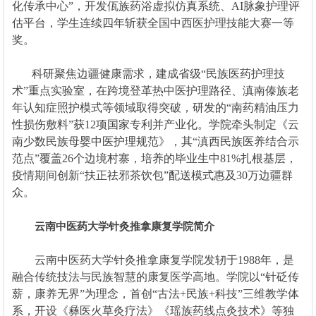
化传承中心”，开发佤族药浴虚拟仿真系统、AI脉象护理评
估平台，学生连续四年斩获全国中西医护理技能大赛一等
奖。
科研聚焦边疆健康需求，建成省级“民族医药护理技
术”重点实验室，在跨境登革热中医护理路径、滇南傣族老
年认知症照护模式等领域取得突破，研发的“南药精油压力
性损伤敷料”获12项国家专利并产业化。学院牵头制定《云
南少数民族母婴中医护理规范》，其“滇西民族医养结合示
范点”覆盖26个边境村寨，培养的毕业生中81%扎根基层，
疫情期间创新“扶正祛邪茶饮包”配送模式惠及30万边疆群
众。
云南中医药大学针灸推拿康复学院简介
云南中医药大学针灸推拿康复学院发轫于1988年，是
融合传统技法与民族智慧的康复医学高地。学院以“针砭传
薪，康养无界”为理念，首创“古法+民族+科技”三维教学体
系，开设《彝医火草灸疗法》《瑶族药线点灸技术》等独