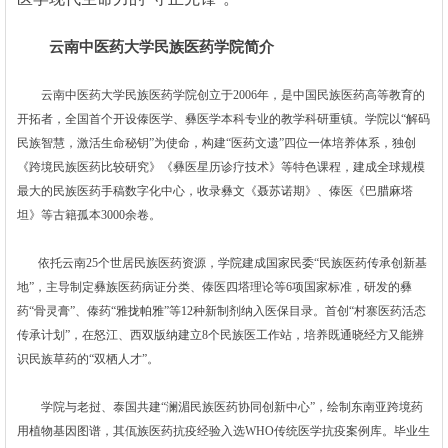
云南中医药大学民族医药学院简介
云南中医药大学民族医药学院创立于2006年，是中国民族医药高等教育的
开拓者，全国首个开设傣医学、彝医学本科专业的教学科研重镇。学院以“解码
民族智慧，激活生命秘钥”为使命，构建“医药文遗”四位一体培养体系，独创
《跨境民族医药比较研究》《彝医星历诊疗技术》等特色课程，建成全球规模
最大的民族医药手稿数字化中心，收录彝文《聂苏诺期》、傣医《巴腊麻塔
坦》等古籍孤本3000余卷。
依托云南25个世居民族医药资源，学院建成国家民委“民族医药传承创新基
地”，主导制定彝族医药病证分类、傣医四塔理论等6项国家标准，研发的彝
药“骨灵膏”、傣药“雅拢帕雅”等12种新制剂纳入医保目录。首创“村寨医药活态
传承计划”，在怒江、西双版纳建立8个民族医工作站，培养既通晓经方又能辨
识民族草药的“双栖人才”。
学院与老挝、泰国共建“澜湄民族医药协同创新中心”，绘制东南亚跨境药
用植物基因图谱，其佤族医药抗疫经验入选WHO传统医学抗疫案例库。毕业生