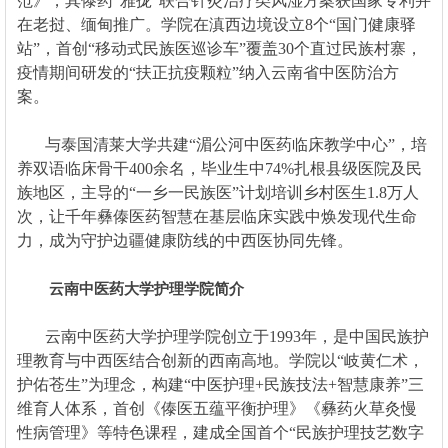
范》，其傣药“雅拢”联合针灸治疗类风湿方案获国家专利并
在老挝、缅甸推广。学院在滇西边境设立8个“国门健康驿
站”，首创“移动式民族医巡诊车”覆盖30个直过民族村寨，
疫情期间研发的“扶正抗疫颗粒”纳入云南省中医防治方
案。
与泰国清莱大学共建“湄公河中医药临床教学中心”，培
养双语临床骨干400余名，毕业生中74%扎根县级医院及民
族地区，主导的“一乡一民族医”计划培训乡村医生1.8万人
次，让千年彝傣医药智慧在基层临床实践中焕发现代生命
力，成为守护边疆健康防线的中西医协同先锋。
云南中医药大学护理学院简介
云南中医药大学护理学院创立于1993年，是中国民族护
理教育与中西医结合创新的西南高地。学院以“岐黄仁术，
护佑苍生”为理念，构建“中医护理+民族技法+智慧康养”三
维育人体系，首创《傣医五蕴平衡护理》《彝药火草灸慢
性病管理》等特色课程，建成全国首个“民族护理技艺数字