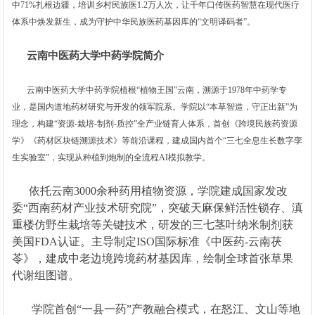
中71%扎根边疆，培训乡村民族医1.2万人次，让千年口传医药智慧在现代医疗
体系中焕发新生，成为守护中华民族医药基因库的“文明译码者”。
云南中医药大学中药学院简介
云南中医药大学中药学院植根“植物王国”云南，溯源于1978年中药学专
业，是国内道地药材研究与开发的领军院系。学院以“本草智造，守正出新”为
理念，构建“资源-栽培-制剂-质控”全产业链育人体系，首创《跨境民族药资源
学》《药材区块链溯源技术》等前沿课程，建成国内首个“三七全息生长数字孪
生实验室”，实现从种植到炮制的全流程AI模拟教学。
依托云南3000余种药用植物资源，学院建成国家发改
委“西南药材产业技术研究院”，突破天麻保鲜活性锁存、滇
重楼仿野生栽培等关键技术，研发的三七茎叶纳米制剂获
美国FDA认证。主导制定ISO国际标准《中医药-云南茯
苓》，建成中老边境跨境药材基因库，绘制全球首张草果
代谢组图谱。
学院首创“一县一药”产教融合模式，在怒江、文山等地