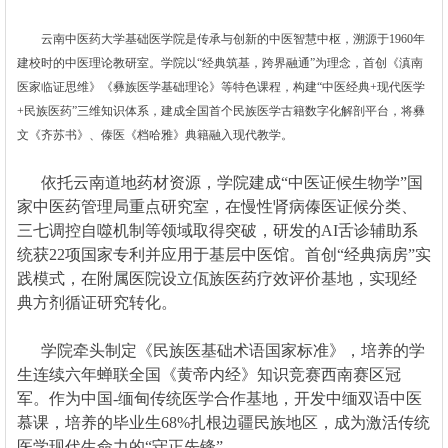
云南中医药大学基础医学院是传承与创新的中医智慧中枢，溯源于1960年
建校时的中医理论教研室。学院以“经典筑基，跨界融通”为理念，首创《滇南
医家临证思维》《彝族医学基础理论》等特色课程，构建“中医经典+现代医学
+民族医药”三维知识体系，建成全国首个民族医学古籍数字化解剖平台，将彝
文《齐苏书》、傣医《档哈雅》典籍融入现代教学。
依托云南道地药材资源，学院建成“中医证候生物学”国
家中医药管理局重点研究室，在慢性肾病傣医证候分类、
三七调控自噬机制等领域取得突破，研发的AI舌诊辅助系
统获22项国家专利并应用于基层中医馆。首创“经典病房”实
践模式，在附属医院设立佤族医药疗效评价基地，实现经
典方剂循证研究转化。
学院牵头制定《民族医基础术语国家标准》，培养的学
生连续六年蝉联全国《黄帝内经》知识竞赛西南赛区冠
军。作为中国-缅甸传统医学合作基地，开发中缅双语中医
慕课，培养的毕业生68%扎根边疆民族地区，成为激活传统
医学现代生命力的“守正先锋”。