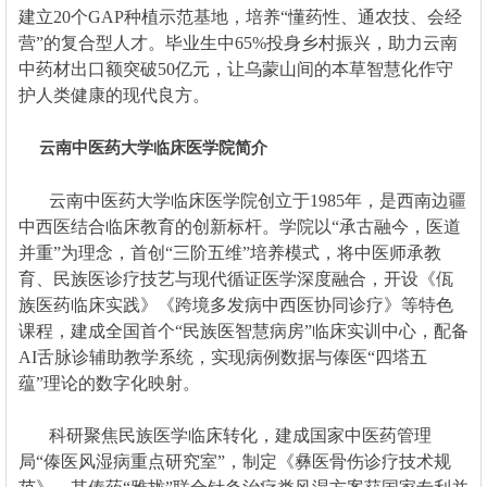
建立20个GAP种植示范基地，培养“懂药性、通农技、会经
营”的复合型人才。毕业生中65%投身乡村振兴，助力云南
中药材出口额突破50亿元，让乌蒙山间的本草智慧化作守
护人类健康的现代良方。
云南中医药大学临床医学院简介
​
云南中医药大学临床医学院创立于1985年，是西南边疆
中西医结合临床教育的创新标杆。学院以“承古融今，医道
并重”为理念，首创“三阶五维”培养模式，将中医师承教
育、民族医诊疗技艺与现代循证医学深度融合，开设《佤
族医药临床实践》《跨境多发病中西医协同诊疗》等特色
课程，建成全国首个“民族医智慧病房”临床实训中心，配备
AI舌脉诊辅助教学系统，实现病例数据与傣医“四塔五
蕴”理论的数字化映射。
科研聚焦民族医学临床转化，建成国家中医药管理
局“傣医风湿病重点研究室”，制定《彝医骨伤诊疗技术规