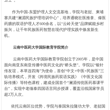
卫士”。
作为中国-东盟护理人文交流基地，学院与老挝、柬埔
寨共建“澜湄民族护理培训中心”，培养通晓壮医推拿、傣医
药膳的双语护理人才600余名，以“云岭天使”品牌赋能乡村
振兴，让千年民族医药智慧在现代护理实践中焕发新生
机。
云南中医药大学国际教育学院简介
云南中医药大学国际教育学院创立于2005年，是中国
面向南亚东南亚传播中医药文化的“桥头堡”。学院以“银针
传友谊，本草连四海”为使命，首创“中文+中医+民族医”三
轨培养模式，开发《跨境民族药双语实践》《中医文化国
际传播》等特色课程，建成全国首个“澜湄传统医药慕课平
台”，实现中老缅泰四国语言同步授课，覆盖沿线国家学员
超2万人次。
依托云南区位优势，学院与泰国朱拉隆功大学、老挝国