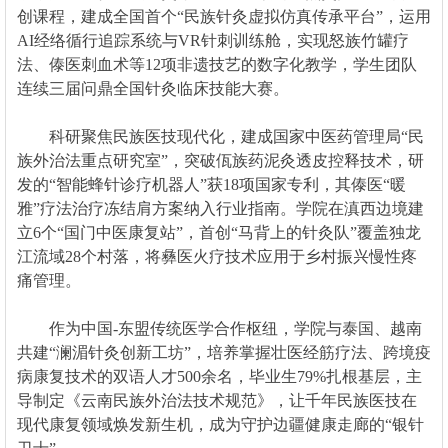
创课程，建成全国首个“民族针灸虚拟仿真传承平台”，运用
AI经络循行追踪系统与VR针刺训练舱，实现怒族竹罐疗
法、傣医刺血术等12项非遗技艺的数字化教学，学生团队
连续三届问鼎全国针灸临床技能大赛。
科研聚焦民族医技现代化，建成国家中医药管理局“民
族外治法重点研究室”，突破佤族药泥灸透皮控释技术，研
发的“智能蜂针诊疗机器人”获18项国家专利，其傣医“暖
雅”疗法治疗冻结肩方案纳入行业指南。学院在滇西边境建
立6个“国门中医康复站”，首创“马背上的针灸队”覆盖独龙
江流域28个村落，将彝医火疗技术应用于乡村振兴慢性疼
痛管理。
作为中国-东盟传统医学合作枢纽，学院与泰国、越南
共建“澜湄针灸创新工坊”，培养掌握壮医经筋疗法、跨境疫
病康复技术的双语人才500余名，毕业生79%扎根基层，主
导制定《云南民族外治法技术规范》，让千年民族医技在
现代康复领域焕发新生机，成为守护边疆健康走廊的“银针