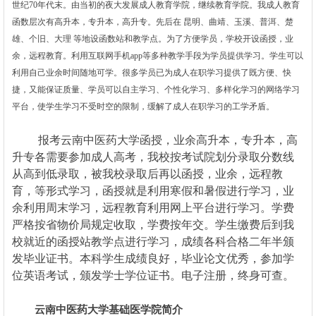
世纪70年代末。由当初的夜大发展成人教育学院，继续教育学院。我成人教育
函数层次有高升本，专升本，高升专。先后在 昆明、曲靖、玉溪、普洱、楚
雄、个旧、大理 等地设函数站和教学点。为了方便学员，学校开设函授，业
余，远程教育。利用互联网手机app等多种教学手段为学员提供学习。学生可以
利用自己业余时间随地可学。很多学员已为成人在职学习提供了既方便、快
捷，又能保证质量、学员可以自主学习、个性化学习、多样化学习的网络学习
平台，使学生学习不受时空的限制，缓解了成人在职学习的工学矛盾。
报考云南中医药大学函授，业余高升本，专升本，高
升专各需要参加成人高考，我校按考试院划分录取分数线
从高到低录取，被我校录取后再以函授，业余，远程教
育，等形式学习，函授就是利用寒假和暑假进行学习，业
余利用周末学习，远程教育利用网上平台进行学习。学费
严格按省物价局规定收取，学费按年交。学生缴费后到我
校就近的函授站教学点进行学习，成绩各科合格二年半颁
发毕业证书。本科学生成绩良好，毕业论文优秀，参加学
位英语考试，颁发学士学位证书。电子注册，终身可查。
云南中医药大学基础医学院简介