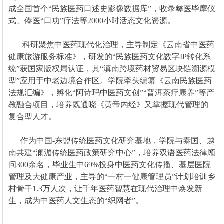
成全国首个“民族医药口述史影像数据库”，收录彝医毕摩仪
式、傣医“口功”疗法等2000小时活态文化资源。
科研聚焦中医药现代化治理，主导制定《云南省中医药
健康旅游服务标准》，研发的“民族医药文化数字IP转化系
统”获国家版权局认证，其“滇南跨境药材贸易区块链溯源模
型”应用于中老边境合作区。学院牵头编纂《云南民族医药
法规汇编》，孵化“阿诗玛中医药文创”“普洱茶疗康养”等产
教融合项目，培养既通晓《黄帝内经》又掌握现代管理的
复合型人才。
作为中国-东盟传统医药文化研究基地，学院与泰国、越
南共建“澜湄传统医药政策研究中心”，培养双语医药法律顾
问300余名，毕业生中69%投身中医药文化传播、基层医院
管理及大健康产业，主导的“一村一健康管理员”计划培训乡
村骨干1.3万人次，让千年医药智慧在现代治理中焕发新
生，成为中医药人文生态的“织网者”。