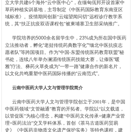
立大学共建6个海外“云中医中心”，在缅甸佤邦开设首家中
草药种植实训基地，主导制定《中医药国际教育东南亚区
域标准》。疫情期间创新“云端望闻问切”远程诊疗教学系
统，其“扶正抗疫双语课程包”被柬埔寨卫生部采纳推广。
学院培养的5000余名留学生中，23%成为所在国中医药
立法推动者，孵化“老挝传统药典数字化”“缅北中医抗疫志
愿者队”等跨国项目。作为“中国-东盟传统医药教育联盟”秘
书处，连续八年举办澜湄传统医药技能大赛，让傣医“暖
雅”疗法、彝药火草灸成为“一带一路”健康合作的新名片，
以文化共鸣重塑中医药国际传播的“云南范式”。
云南中医药大学人文与管理学院简介
云南中医药大学人文与管理学院创立于2001年，是中国
中医药领域“文管融通”教育的开拓者。学院以“以文载道，
以管促医”为核心理念，构建“中医药文化传承+健康产业管
理+医药法治”交叉学科体系，首创《茶马古道医药贸易
史》《中医药非物质文化遗产保护实务》等特色课程，建