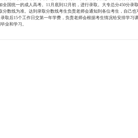
全国统一的成人高考。11月底到12月初，进行录取。大专总分450分录取在
录取分数线为准。达到录取分数线考生负责老师会通知到各位考生，自己也
录取后15个工作日交第一年学费，负责老师会根据考生情况给安排学习
利毕业和学习。