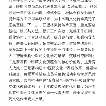
心主任金静，金华市中医院党委书记李栋等出席会
议，联盟各成员单位代表参加会议 黄爱军指出，联盟
过去一年在体系构建、模式创新、校际合作及影响力
提升等方面取得丰硕成果，为中医药文化传承奠定了
坚实基础。下一步，联盟将秉持传承宗旨，重点要创
新推广模式与方法，提升工作实效；完善工作机制，
强化协作；丰富活动形式，提升参与度；加强指导支
持，解决实际问题；拓展交流合作，借鉴先进经验。
黄爱军对下一阶段的工作提出三点建议：一是要应用
人工智能重构中医药文化学习场景、突破时空限制；
二是要发挥中医药文化所蕴含的核心价值观、提升育
人成效；三是要构建“中医药文化+”课程体系、促进学
科融合。黄爱军希望各成员单位将活动中所学所思付
诸实践，共同推动构建“五育融合+跨学科+项目化”的
立体化教育体系，让千年岐黄焕发时代生机，为培养
具有中医药文化素养的新一代青少年、传承发展中医
药文化作出更大贡献。