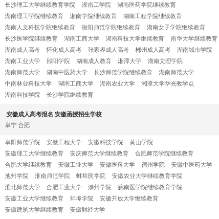
长沙理工大学继续教育学院
湖南工学院
湖南医药学院继续教育
湖南理工学院继续教育
湘南学院继续教育
湖南工程学院继续教育
湖南人文科技学院继续教育
衡阳师范学院继续教育
湖南女子学院继续教育
长沙医学院继续教育
湖南工商大学
湖南科技大学继续教育
南华大学继续教育
湖南成人高考
怀化成人高考
张家界成人高考
郴州成人高考
湖南城市学院
湖南工业大学
邵阳学院
湖南成人教育
湘潭大学
湖南文理学院
湖南师范大学
湖南中医药大学
长沙师范学院继续教育
湖南师范大学
中南林业科技大学
湖南工商大学
湖南农业大学
湘潭大学华光教学点
湖南科技学院
长沙学院继续教育
安徽成人高考报名 安徽函授招生学校
阜宁
合肥
阜阳师范学院
安徽工程大学
安徽科技学院
黄山学院
安徽理工大学继续教育
安庆师范大学继续教育
合肥师范学院继续教育
合肥大学继续教育
安徽工业大学
安徽医科大学
宿州学院
安徽中医药大学
池州学院
淮南师范学院
蚌埠医学院
安徽农业大学继续教育学院
淮北师范大学
合肥工业大学
滁州学院
皖南医学院继续教育学院
安徽工业大学继续教育
蚌埠学院
安徽开放大学继续教育
安徽建筑大学继续教育
安徽财经大学