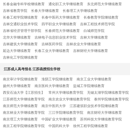
长春金融专科学校继续教育
通化职工大学继续教育
东北师范大学继续教育
吉林省教育学院
长春大学继续教育
长春理工大学继续教育
长春工程学院继续教育
长春中医药大学继续教育
长春教育学院继续教育
吉林交通职业技术学院
四平职业大学继续教育
吉林工程技术师范学院
吉林省经济管理干部学院
长春师范大学继续教育
白城师范学院
北华大学继续教育
吉林电子信息职业技术学院
吉林大学继续教育
吉林建筑大学继续教育
吉林医药学院
吉林农业大学继续教育
延边大学继续教育
长春工业大学继续教育
吉林财经大学继续教育
吉林化工学院继续教育
江苏成人高考报名 江苏函授招生学校
南京审计学院继续教育
淮阴工学院继续教育
南京工业大学继续教育
扬州大学继续教育
南京医科大学继续教育
盐城工学院继续教育
西安石油大学【江苏招生】
常州大学继续教育学院
无锡太湖学院继续教育学院
江苏师范大学继续教育学院
南京农业大学继续教育学院
泰州学院继续教育学院
南京师范大学继续教育
南京中医药大学
江苏建筑职业技术学院继续教育
南京林业大学继续教育学院
三江学院继续教育学院
南京财经大学继续教育
南京理工大学继续教育
中国矿业大学继续教育
苏州科技大学继续教育学院
南京工程学院继续教育学院
中国药科大学
徐州工程学院继续教育