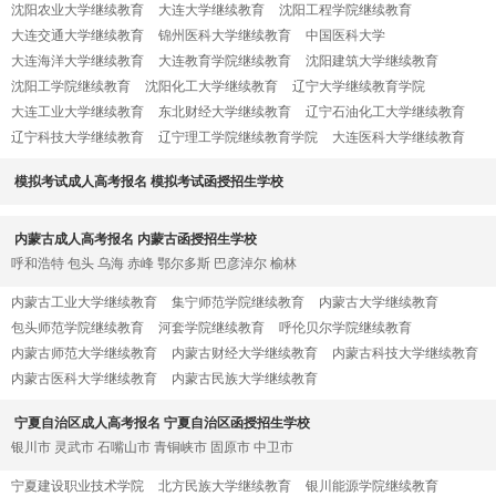
沈阳农业大学继续教育
大连大学继续教育
沈阳工程学院继续教育
大连交通大学继续教育
锦州医科大学继续教育
中国医科大学
大连海洋大学继续教育
大连教育学院继续教育
沈阳建筑大学继续教育
沈阳工学院继续教育
沈阳化工大学继续教育
辽宁大学继续教育学院
大连工业大学继续教育
东北财经大学继续教育
辽宁石油化工大学继续教育
辽宁科技大学继续教育
辽宁理工学院继续教育学院
大连医科大学继续教育
模拟考试成人高考报名 模拟考试函授招生学校
内蒙古成人高考报名 内蒙古函授招生学校
呼和浩特
包头
乌海
赤峰
鄂尔多斯
巴彦淖尔
榆林
内蒙古工业大学继续教育
集宁师范学院继续教育
内蒙古大学继续教育
包头师范学院继续教育
河套学院继续教育
呼伦贝尔学院继续教育
内蒙古师范大学继续教育
内蒙古财经大学继续教育
内蒙古科技大学继续教育
内蒙古医科大学继续教育
内蒙古民族大学继续教育
宁夏自治区成人高考报名 宁夏自治区函授招生学校
银川市
灵武市
石嘴山市
青铜峡市
固原市
中卫市
宁夏建设职业技术学院
北方民族大学继续教育
银川能源学院继续教育