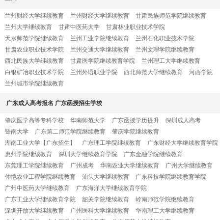
兰州财经大学继续教育
兰州财经大学继续教育
甘肃民族师范学院继续教育
兰州大学继续教育
甘肃中医药大学
甘肃林业职业技术学院
天水师范学院继续教育
兰州工业学院继续教育
兰州石化职业技术学院
甘肃农业职业技术学院
兰州交通大学继续教育
兰州文理学院继续教育
西北民族大学继续教育
甘肃医学院继续教育学院
兰州理工大学继续教育
白银矿冶职业技术学院
兰州外语职业学院
西北师范大学继续教育
河西学院
兰州城市学院继续教育
广东成人高考报名 广东函授招生学校
肇庆医学高等专科学校
华南师范大学
广东函授学历提升
深圳成人高考
暨南大学
广东第二师范学院继续教育
肇庆学院继续教育
湖南工业大学【广东招生】
广东理工学院继续教育
广东财经大学继续教育学院
惠州学院继续教育
深圳大学继续教育学院
广东金融学院继续教育
东莞理工学院继续教育
广州成考
华南农业大学继续教育
广州大学继续教育
仲恺农业工程学院继续教育
汕头大学继续教育
广东科技学院继续教育学院
广州中医药大学继续教育
广东海洋大学继续教育学院
广东工业大学继续教育学院
韶关学院继续教育
岭南师范学院继续教育
深圳开放大学继续教育
广州医科大学继续教育
华南理工大学继续教育