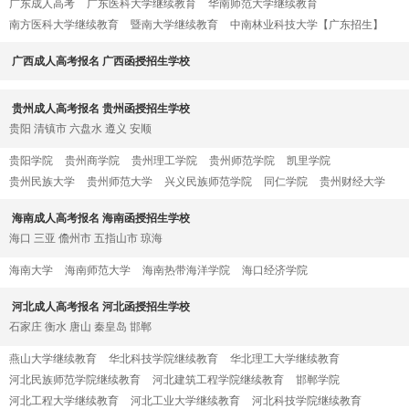
广东成人高考
广东医科大学继续教育
华南师范大学继续教育
南方医科大学继续教育
暨南大学继续教育
中南林业科技大学【广东招生】
广西成人高考报名 广西函授招生学校
贵州成人高考报名 贵州函授招生学校
贵阳
清镇市
六盘水
遵义
安顺
贵阳学院
贵州商学院
贵州理工学院
贵州师范学院
凯里学院
贵州民族大学
贵州师范大学
兴义民族师范学院
同仁学院
贵州财经大学
海南成人高考报名 海南函授招生学校
海口
三亚
儋州市
五指山市
琼海
海南大学
海南师范大学
海南热带海洋学院
海口经济学院
河北成人高考报名 河北函授招生学校
石家庄
衡水
唐山
秦皇岛
邯郸
燕山大学继续教育
华北科技学院继续教育
华北理工大学继续教育
河北民族师范学院继续教育
河北建筑工程学院继续教育
邯郸学院
河北工程大学继续教育
河北工业大学继续教育
河北科技学院继续教育