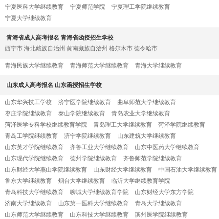
宁夏医科大学继续教育
宁夏师范学院
宁夏理工学院继续教育
宁夏大学继续教育
青海省成人高考报名 青海省函授招生学校
西宁市
海北藏族自治州
黄南藏族自治州
格尔木市
德令哈市
青海民族大学继续教育
青海师范大学继续教育
青海大学继续教育
山东成人高考报名 山东函授招生学校
山东华兴技工学校
济宁医学院继续教育
曲阜师范大学继续教育
枣庄学院继续教育
泰山学院继续教育
青岛农业大学继续教育
菏泽医学专科学校继续教育学院
青岛理工大学继续教育
菏泽学院继续教育
青岛工学院继续教育
济宁学院继续教育
山东建筑大学继续教育
山东英才学院继续教育
齐鲁工业大学继续教育
山东中医药大学继续教育
山东现代学院继续教育
德州学院继续教育
齐鲁师范学院继续教育
山东财经大学燕山学院继续教育
山东财经大学继续教育
中国石油大学继续教育
鲁东大学继续教育
烟台大学继续教育
临沂大学继续教育学院
青岛科技大学继续教育
聊城大学继续教育学院
山东财经大学东方学院
济南大学继续教育
山东第一医科大学继续教育
青岛大学继续教育
山东师范大学继续教育
山东科技大学继续教育
滨州医学院继续教育