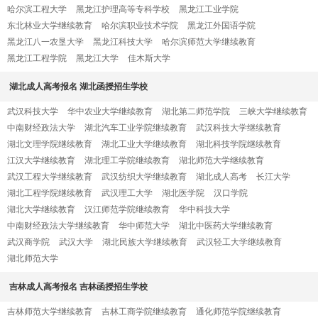
哈尔滨工程大学
黑龙江护理高等专科学校
黑龙江工业学院
东北林业大学继续教育
哈尔滨职业技术学院
黑龙江外国语学院
黑龙江八一农垦大学
黑龙江科技大学
哈尔滨师范大学继续教育
黑龙江工程学院
黑龙江大学
佳木斯大学
湖北成人高考报名 湖北函授招生学校
武汉科技大学
华中农业大学继续教育
湖北第二师范学院
三峡大学继续教育
中南财经政法大学
湖北汽车工业学院继续教育
武汉科技大学继续教育
湖北文理学院继续教育
湖北工业大学继续教育
湖北科技学院继续教育
江汉大学继续教育
湖北理工学院继续教育
湖北师范大学继续教育
武汉工程大学继续教育
武汉纺织大学继续教育
湖北成人高考
长江大学
湖北工程学院继续教育
武汉理工大学
湖北医学院
汉口学院
湖北大学继续教育
汉江师范学院继续教育
华中科技大学
中南财经政法大学继续教育
华中师范大学
湖北中医药大学继续教育
武汉商学院
武汉大学
湖北民族大学继续教育
武汉轻工大学继续教育
湖北师范大学
吉林成人高考报名 吉林函授招生学校
吉林师范大学继续教育
吉林工商学院继续教育
通化师范学院继续教育