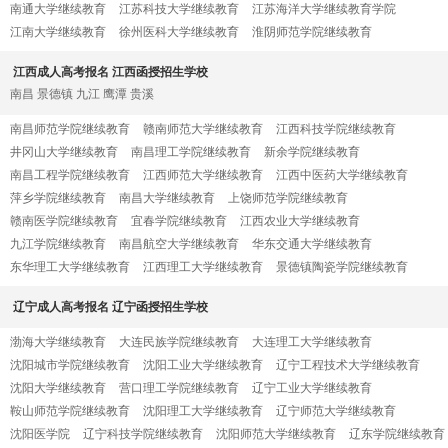
南通大学继续教育
江苏科技大学继续教育
江苏海洋大学继续教育学院
江南大学继续教育
徐州医科大学继续教育
淮阴师范学院继续教育
江西成人高考报名 江西函授招生学校
南昌
景德镇
九江
鹰潭
贵溪
南昌师范学院继续教育
赣南师范大学继续教育
江西科技学院继续教育
井冈山大学继续教育
南昌理工学院继续教育
新余学院继续教育
南昌工程学院继续教育
江西师范大学继续教育
江西中医药大学继续教育
萍乡学院继续教育
南昌大学继续教育
上饶师范学院继续教育
赣南医学院继续教育
宜春学院继续教育
江西农业大学继续教育
九江学院继续教育
南昌航空大学继续教育
华东交通大学继续教育
东华理工大学继续教育
江西理工大学继续教育
景德镇陶瓷学院继续教育
辽宁成人高考报名 辽宁函授招生学校
渤海大学继续教育
大连民族学院继续教育
大连理工大学继续教育
沈阳城市学院继续教育
沈阳工业大学继续教育
辽宁工程技术大学继续教育
沈阳大学继续教育
营口理工学院继续教育
辽宁工业大学继续教育
鞍山师范学院继续教育
沈阳理工大学继续教育
辽宁师范大学继续教育
沈阳医学院
辽宁科技学院继续教育
沈阳师范大学继续教育
辽东学院继续教育