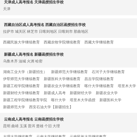
天津成人高考报名 天津函授招生学校
天津
西藏自治区成人高考报名 西藏自治区函授招生学校
拉萨市
城关区
林芝市
日喀则地区
日喀则市
那曲地区
西藏民族大学继续教育
西藏农牧学院继续教育
西藏大学继续教育
新疆成人高考报名 新疆函授招生学校
乌鲁木齐
油城
火洲
哈密
湖南工业大学（新疆招生）
新疆师范大学继续教育
石河子大学继续教育
伊犁师范大学继续教育
新疆医科大学继续教育
昌吉学院继续教育
新疆工程学院继续教育
新疆农业大学继续教育
喀什大学继续教育
塔里木大学
新疆财经大学继续教育
新疆成人高考
新疆财经大学
新疆农业大学
新疆工程学院继续教育学院
喀什大学
塔里木大学函授
新疆医科大学
新疆师范大学
西安石油大学【新疆招生】
云南成人高考报名 云南函授招生学校
昆明
曲靖
玉溪
普洱
楚雄
个旧
大理
大理大学继续教育
云南大学继续教育
云南民族大学继续教育