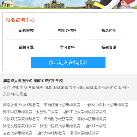
报名咨询中心
函授院校
招生办信息
报名时间
函授专业
学习资料
招生资讯
点击进入在线报名
湖南成人高考报名 湖南函授招生学校
长沙
望城
宁乡
浏阳
株洲
湘潭
衡阳
耒阳
常宁
邵阳
岳阳
常德
张家界
益阳
郴州
永州
怀化
娄底
湖南农业大学继续教育
湖南师范大学继续教育
中南林业科技大学继续教育
邵阳学院继续教育
长沙理工大学
湖南工业大学继续教育学院
长沙师范学院继续教育
湖南财政经济学院
怀化学院继续教育
湖南文理学院继教育
湖南中医药大学继续教育
湖南城市学院
吉首大学继续教育
湖南大学继续教育
湘潭大学继续教育