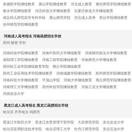
承德医学院继续教育
唐山学院继续教育
河北成人教育
廊坊师范学院继续教育
衡水学院继续教育
河北科技大学继续教育
石家庄铁道大学继续教育
保定幼儿师范高等专科学校
唐山师范学院
河北成人高考
邢台学院继续教育
沧州师范学院继续教育
河南成人高考报名 河南函授招生学校
郑州
新密
开封
河南科技学院继续教育
河南中医药大学继续教育
河南财经政法大学继续教育
洛阳理工学院继续教育
河南工程学院继续教育
河南师范大学继续教育
郑州轻工业学院继续教育学院
商丘学院继续教育
郑州工业应用技术学院继续教育
河南城建学院继续教育
郑州师范学院继续教育
河南科技大学继续教育
平顶山学院
河南大学继续教育
商丘师范学院继续教育
河南理工大学继续教育
郑州科技学院继续教育
河南工业大学继续教育
河南农业大学
黑龙江成人高考报名 黑龙江函授招生学校
哈尔滨
齐齐哈尔
鸡西市
黑龙江中医药大学
黑龙江农垦管理干部学院
大庆师范学院
东北农业大学
哈尔滨应用职业技术学院
哈尔滨理工大学
牡丹江师范学院
东北石油大学