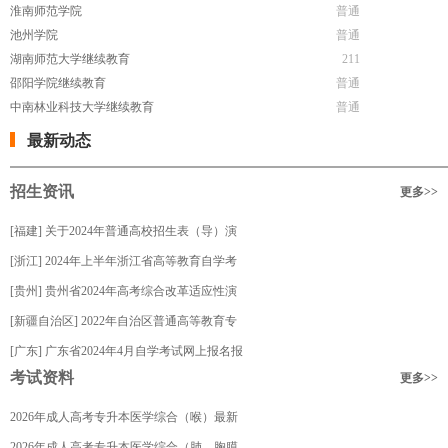
淮南师范学院
普通
池州学院
普通
湖南师范大学继续教育
211
邵阳学院继续教育
普通
中南林业科技大学继续教育
普通
最新动态
招生资讯
更多
>>
[福建] 关于2024年普通高校招生表（导）演
类专业省级统考成绩公布的通告
[浙江] 2024年上半年浙江省高等教育自学考
试省际转考（转出）办理通告
[贵州] 贵州省2024年高考综合改革适应性演
练测试选择性考试科目试卷说明
[新疆自治区] 2022年自治区普通高等教育专
升本考试考生成绩5月11日公布
[广东] 广东省2024年4月自学考试网上报名报
考试资料
更多
>>
考须知
2026年成人高考专升本医学综合（喉）最新
复习资料
2026年成人高考专升本医学综合（肺、胸膜