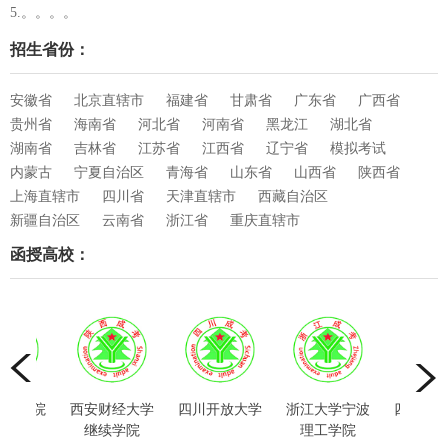
5.。。。。
招生省份：
安徽省
北京直辖市
福建省
甘肃省
广东省
广西省
贵州省
海南省
河北省
河南省
黑龙江
湖北省
湖南省
吉林省
江苏省
江西省
辽宁省
模拟考试
内蒙古
宁夏自治区
青海省
山东省
山西省
陕西省
上海直辖市
四川省
天津直辖市
西藏自治区
新疆自治区
云南省
浙江省
重庆直辖市
函授高校：
计学院
西安财经大学
四川开放大学
浙江大学宁波
四川大学
教育
继续学院
理工学院
教育