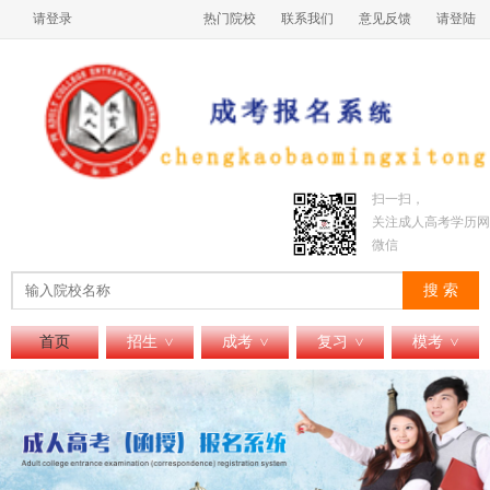
请登录
热门院校
联系我们
意见反馈
请登陆
扫一扫，
关注成人高考学历网
微信
搜 索
首页
招生
成考
复习
模考
>
>
>
>